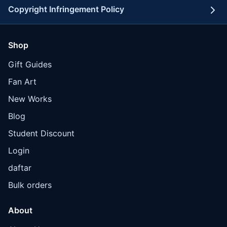
Copyright Infringement Policy
Shop
Gift Guides
Fan Art
New Works
Blog
Student Discount
Login
daftar
Bulk orders
About